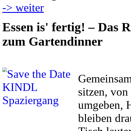
-> weiter
Essen is' fertig! – Das 
zum Gartendinner
Gemeinsam 
sitzen, vo
umgeben, H
bleiben dr