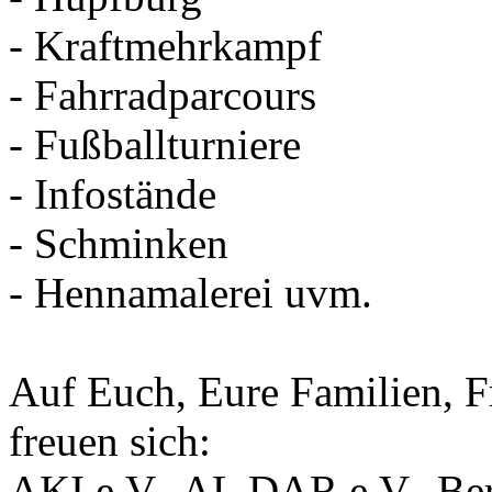
- Kraftmehrkampf
- Fahrradparcours
- Fußballturniere
- Infostände
- Schminken
- Hennamalerei uvm.
Auf Euch, Eure Familien, F
freuen sich:
AKI e.V., AL DAR e.V., Ber