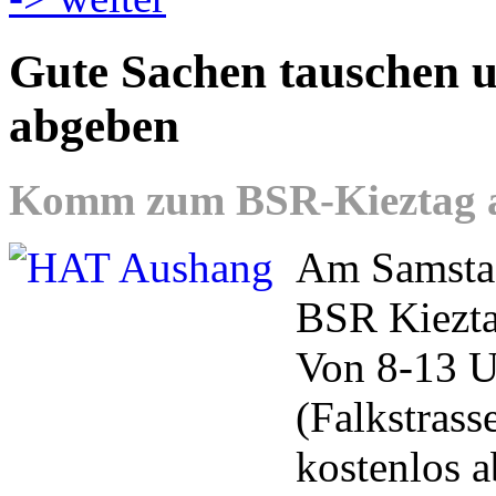
Gute Sachen tauschen u
abgeben
Komm zum BSR-Kieztag am
Am Samstag
BSR Kieztag
Von 8-13 U
(Falkstrass
kostenlos 