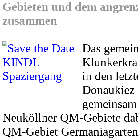
Gebieten und dem angren
zusammen
Das gemei
Klunkerkran
in den letz
Donaukiez 
gemeinsam 
Neuköllner QM-Gebiete dab
QM-Gebiet Germaniagarten