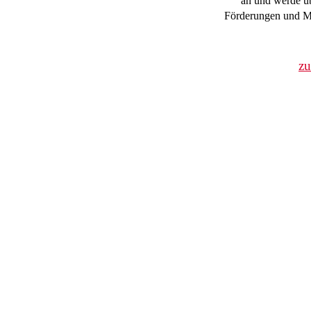
an und werde üb
Förderungen und Mi
z