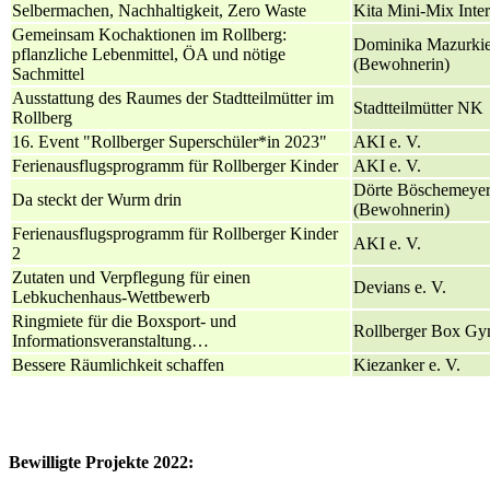
Selbermachen, Nachhaltigkeit, Zero Waste
Kita Mini-Mix Inter
Gemeinsam Kochaktionen im Rollberg:
Dominika Mazurki
pflanzliche Lebenmittel, ÖA und nötige
(Bewohnerin)
Sachmittel
Ausstattung des Raumes der Stadtteilmütter im
Stadtteilmütter NK
Rollberg
16. Event "Rollberger Superschüler*in 2023"
AKI e. V.
Ferienausflugsprogramm für Rollberger Kinder
AKI e. V.
Dörte Böschemeye
Da steckt der Wurm drin
(Bewohnerin)
Ferienausflugsprogramm für Rollberger Kinder
AKI e. V.
2
Zutaten und Verpflegung für einen
Devians e. V.
Lebkuchenhaus-Wettbewerb
Ringmiete für die Boxsport- und
Rollberger Box Gy
Informationsveranstaltung…
Bessere Räumlichkeit schaffen
Kiezanker e. V.
Bewilligte Projekte 2022: