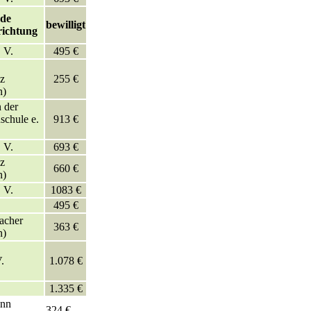
nde
bewilligt
richtung
 V.
495 €
z
255 €
n)
 der
chule e.
913 €
 V.
693 €
az
660 €
n)
 V.
1083 €
495 €
acher
363 €
n)
.
1.078 €
1.335 €
ann
324 €