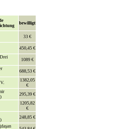
de
bewilligt
ichtung
33 €
450,45 €
 Drei
1089 €
er
688,53 €
1382,05
 V.
€
ir
295,39 €
)
1205,82
€
248,85 €
)
ǧdaşan
543,84 €