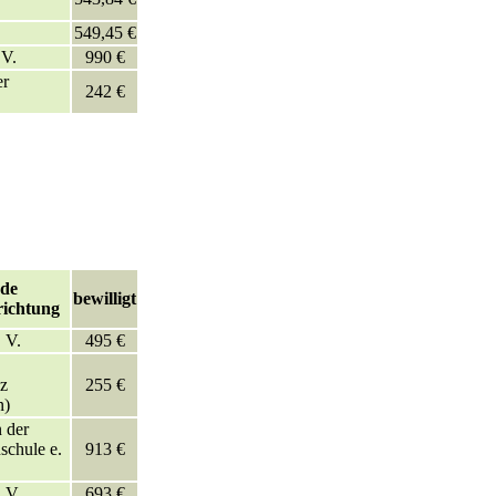
549,45 €
 V.
990 €
er
242 €
nde
bewilligt
richtung
 V.
495 €
z
255 €
n)
 der
chule e.
913 €
 V.
693 €