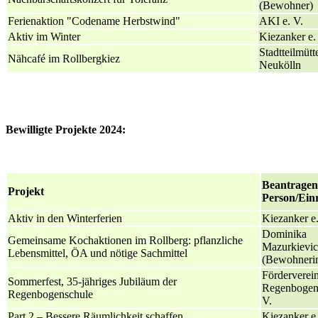
(Bewohner)
Ferienaktion "Codename Herbstwind"
AKI e. V.
Aktiv im Winter
Kiezanker e.
Stadtteilmütt
Nähcafé im Rollbergkiez
Neukölln
Bewilligte Projekte 2024:
Beantrage
Projekt
Person/Ein
Aktiv in den Winterferien
Kiezanker e.
Dominika
Gemeinsame Kochaktionen im Rollberg: pflanzliche
Mazurkievic
Lebensmittel, ÖA und nötige Sachmittel
(Bewohneri
Förderverein
Sommerfest, 35-jähriges Jubiläum der
Regenbogens
Regenbogenschule
V.
Part 2 – Bessere Räumlichkeit schaffen
Kiezanker e.