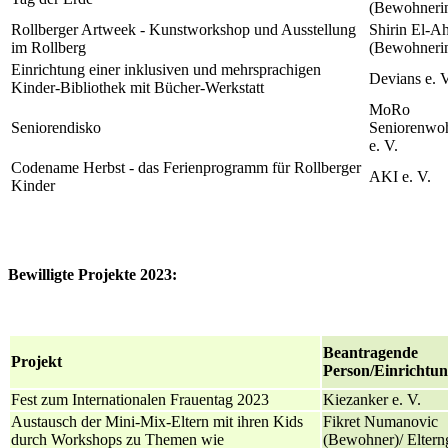
(Bewohneri
Rollberger Artweek - Kunstworkshop und Ausstellung
Shirin El-
im Rollberg
(Bewohneri
Einrichtung einer inklusiven und mehrsprachigen
Devians e. V
Kinder-Bibliothek mit Bücher-Werkstatt
MoRo
Seniorendisko
Seniorenwo
e. V.
Codename Herbst - das Ferienprogramm für Rollberger
AKI e. V.
Kinder
Bewilligte Projekte 2023:
Beantragende
Projekt
Person/Einrichtu
Fest zum Internationalen Frauentag 2023
Kiezanker e. V.
Austausch der Mini-Mix-Eltern mit ihren Kids
Fikret Numanovic
durch Workshops zu Themen wie
(Bewohner)/ Eltern