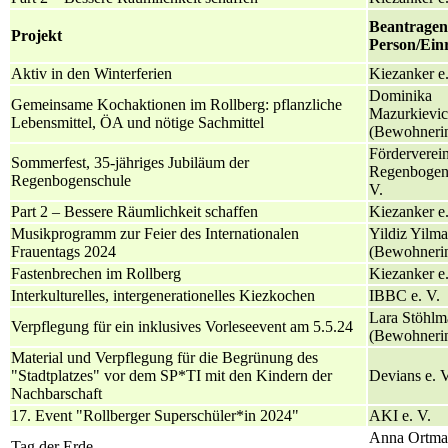
Beantrage
Projekt
Person/Ein
Aktiv in den Winterferien
Kiezanker e.
Dominika
Gemeinsame Kochaktionen im Rollberg: pflanzliche
Mazurkievic
Lebensmittel, ÖA und nötige Sachmittel
(Bewohneri
Förderverein
Sommerfest, 35-jähriges Jubiläum der
Regenbogens
Regenbogenschule
V.
Part 2 – Bessere Räumlichkeit schaffen
Kiezanker e.
Musikprogramm zur Feier des Internationalen
Yildiz Yilm
Frauentags 2024
(Bewohneri
Fastenbrechen im Rollberg
Kiezanker e.
Interkulturelles, intergenerationelles Kiezkochen
IBBC e. V.
Lara Stöhlm
Verpflegung für ein inklusives Vorleseevent am 5.5.24
(Bewohneri
Material und Verpflegung für die Begrünung des
"Stadtplatzes" vor dem SP*TI mit den Kindern der
Devians e. V
Nachbarschaft
17. Event "Rollberger Superschüler*in 2024"
AKI e. V.
Anna Ortm
Tag der Erde