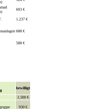
n)
Ahmad
693 €
n)
.
1.237 €
hnanlagen
688 €
588 €
bewilligt
ng
1.500 €
gruppe
930 €