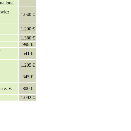
national
ewicz
1.040 €
1.200 €
1.380 €
998 €
r
541 €
1.205 €
345 €
m e. V.
800 €
1.092 €