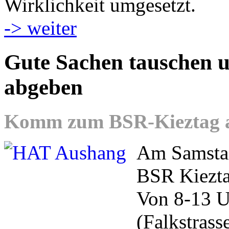
Wirklichkeit umgesetzt.
-> weiter
Gute Sachen tauschen u
abgeben
Komm zum BSR-Kieztag am
Am Samstag
BSR Kieztag
Von 8-13 U
(Falkstrass