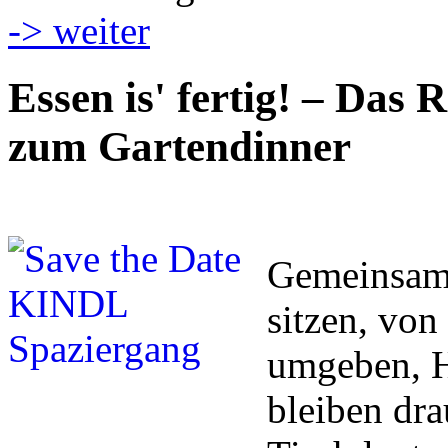
-> weiter
Essen is' fertig! – Das 
zum Gartendinner
Gemeinsam 
sitzen, vo
umgeben, H
bleiben dr