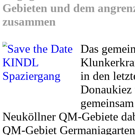
Gebieten und dem angren
zusammen
Das gemei
Klunkerkran
in den letz
Donaukiez 
gemeinsam 
Neuköllner QM-Gebiete dab
QM-Gebiet Germaniagarten