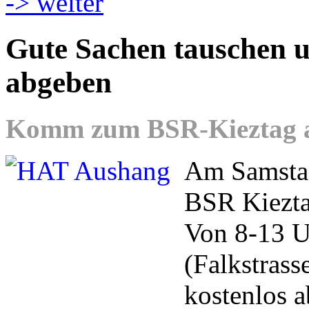
-> weiter
Gute Sachen tauschen u
abgeben
Komm zum BSR-Kieztag am
Am Samstag
BSR Kieztag
Von 8-13 U
(Falkstrass
kostenlos 