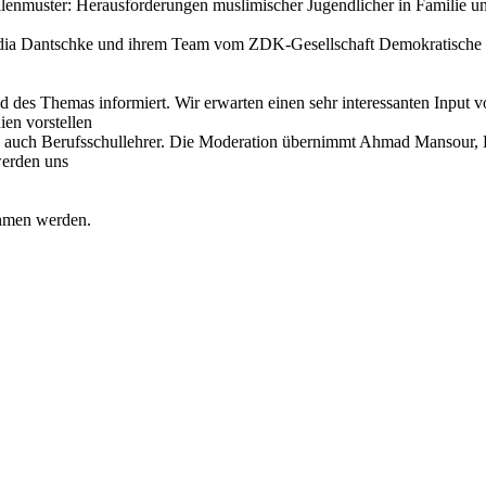
muster: Herausforderungen muslimischer Jugendlicher in Familie und
udia Dantschke und ihrem Team vom ZDK-Gesellschaft Demokratische Ku
d des Themas informiert. Wir erwarten einen sehr interessanten Input v
en vorstellen
und auch Berufsschullehrer. Die Moderation übernimmt Ahmad Mansour
erden uns
ehmen werden.