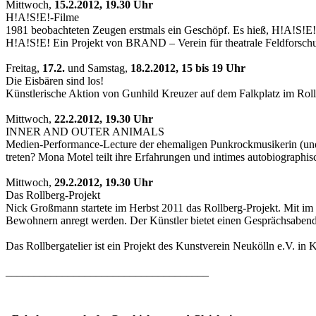
Mittwoch,
15.2.2012, 19.30 Uhr
H!A!S!E!-Filme
1981 beobachteten Zeugen erstmals ein Geschöpf. Es hieß, H!A!S!E! 
H!A!S!E! Ein Projekt von BRAND – Verein für theatrale Feldforsch
Freitag,
17.2.
und Samstag,
18.2.2012, 15 bis 19 Uhr
Die Eisbären sind los!
Künstlerische Aktion von Gunhild Kreuzer auf dem Falkplatz im Roll
Mittwoch,
22.2.2012, 19.30 Uhr
INNER AND OUTER ANIMALS
Medien-Performance-Lecture der ehemaligen Punkrockmusikerin (und 
treten? Mona Motel teilt ihre Erfahrungen und intimes autobiographis
Mittwoch,
29.2.2012, 19.30 Uhr
Das Rollberg-Projekt
Nick Großmann startete im Herbst 2011 das Rollberg-Projekt. Mit im 
Bewohnern anregt werden. Der Künstler bietet einen Gesprächsabend 
Das Rollbergatelier ist ein Projekt des Kunstverein Neukölln e.
____________________________________