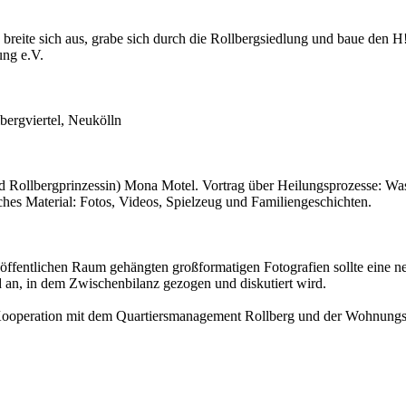
breite sich aus, grabe sich durch die Rollbergsiedlung und baue den 
ung e.V.
bergviertel, Neukölln
Rollbergprinzessin) Mona Motel. Vortrag über Heilungsprozesse: Was 
ches Material: Fotos, Videos, Spielzeug und Familiengeschichten.
öffentlichen Raum gehängten großformatigen Fotografien sollte eine n
an, in dem Zwischenbilanz gezogen und diskutiert wird.
V. in Kooperation mit dem Quartiersmanagement Rollberg und der Woh