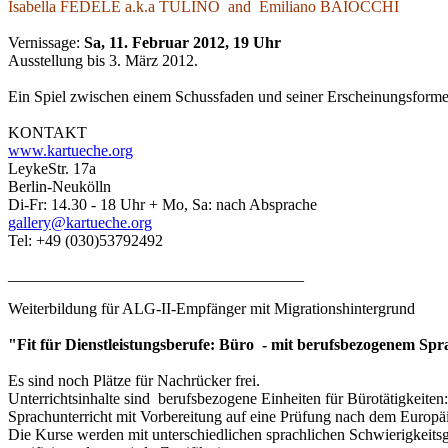
Isabella FEDELE a.k.a TULINO and Emiliano BAIOCCHI
Vernissage:
Sa, 11. Februar 2012, 19 Uhr
Ausstellung bis 3. März 2012.
Ein Spiel zwischen einem Schussfaden und seiner Erscheinungsform
KONTAKT
www.kartueche.org
LeykeStr. 17a
Berlin-Neukölln
Di-Fr: 14.30 - 18 Uhr + Mo, Sa: nach Absprache
gallery@kartueche.org
Tel: +49 (030)53792492
_____________________________________
Weiterbildung für ALG-II-Empfänger mit Migrationshintergrund
"Fit für Dienstleistungsberufe: Büro - mit berufsbezogenem Spr
Es sind noch Plätze für Nachrücker frei.
Unterrichtsinhalte sind berufsbezogene Einheiten für Bürotätigkeite
Sprachunterricht mit Vorbereitung auf eine Prüfung nach dem Europ
Die Kurse werden mit unterschiedlichen sprachlichen Schwierigkeits