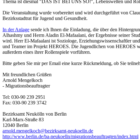
Thema ist diesmal "DAS IST BEI UNS SO!", Lebenswelten und Rollen
Die Veranstaltung wurde vorbereitet und wird durchgeführt von Cla
Bezirksstadtrat für Jugend und Gesundheit.
In der Anlage
sende ich Ihnen die Einladung, die über den Hintergrun
Alhashmy und Herrn Aladin El-Mafaalani, der Ergebnisse seiner Studi
wird. Herr El-Mafaalani ist Soziologe, Erziehungswissenschaftler 
und Teamer im Projekt HEROES. Die Jugendlichen von HEROES w
außerdem eines ihrer Rollenspiele vorführen.
Bitte geben Sie mir per Email eine kurze Rückmeldung, ob Sie teiln
Mit freundlichen Grüßen
Arnold Mengelkoch
- Migrationsbeauftragter
Tel: 030-90 239 2951
Fax: 030-90 239 3742
Bezirksamt Neukölln von Berlin
Karl-Marx-Straße 83
12040 Berlin
arnold.mengelkoch@bezirksamt-neukoelln.de
http://www.berlin.de/ba-neukoelln/migrationsbeauftragten/index.html