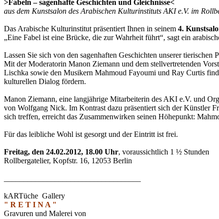
>Fabeln – sagenhafte Geschichten und Gleichnisse<
aus dem Kunstsalon des Arabischen Kulturinstituts AKI e.V. im Rollbe
Das Arabische Kulturinstitut präsentiert Ihnen in seinem
4. Kunstsal
„Eine Fabel ist eine Brücke, die zur Wahrheit führt“, sagt ein arabisc
Lassen Sie sich von den sagenhaften Geschichten unserer tierischen
Mit der Moderatorin Manon Ziemann und dem stellvertretenden Vors
Lischka sowie den Musikern Mahmoud Fayoumi und Ray Curtis finden
kulturellen Dialog fördern.
Manon Ziemann, eine langjährige Mitarbeiterin des AKI e.V. und Organ
von Wolfgang Nick. Im Kontrast dazu präsentiert sich der Künstler F
sich treffen, erreicht das Zusammenwirken seinen Höhepunkt: Mahmo
Für das leibliche Wohl ist gesorgt und der Eintritt ist frei.
Freitag, den 24.02.2012, 18.00 Uhr
, voraussichtlich 1 ½ Stunden
Rollbergatelier, Kopfstr. 16, 12053 Berlin
___________________________________
kARTüche Gallery
" R E T I N A "
Gravuren und Malerei von