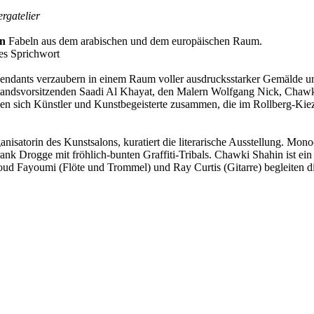
rgatelier
on
Fabeln aus dem arabischen und dem europäischen Raum.
hes Sprichwort
 Pendants verzaubern in einem Raum voller ausdrucksstarker Gemälde un
tandsvorsitzenden Saadi Al Khayat, den Malern Wolfgang Nick, Chawk
 sich Künstler und Kunstbegeisterte zusammen, die im Rollberg-Kiez
isatorin des Kunstsalons, kuratiert die literarische Ausstellung. Mon
rank Drogge mit fröhlich-bunten Graffiti-Tribals. Chawki Shahin ist e
ud Fayoumi (Flöte und Trommel) und Ray Curtis (Gitarre) begleiten 