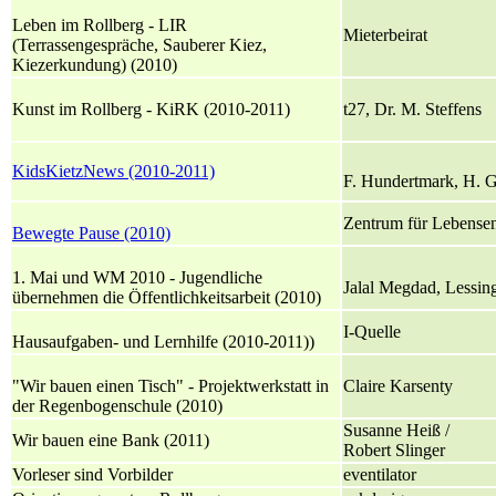
Leben im Rollberg - LIR
Mieterbeirat
(Terrassengespräche, Sauberer Kiez,
Kiezerkundung) (2010)
Kunst im Rollberg - KiRK (2010-2011)
t27, Dr. M. Steffens
KidsKietzNews (2010-2011)
F. Hundertmark, H. G
Zentrum für Lebensen
Bewegte Pause (2010)
1. Mai und WM 2010 - Jugendliche
Jalal Megdad, Lessin
übernehmen die Öffentlichkeitsarbeit (2010)
I-Quelle
Hausaufgaben- und Lernhilfe (2010-2011))
"Wir bauen einen Tisch" - Projektwerkstatt in
Claire Karsenty
der Regenbogenschule (2010)
Susanne Heiß /
Wir bauen eine Bank (2011)
Robert Slinger
Vorleser sind Vorbilder
eventilator